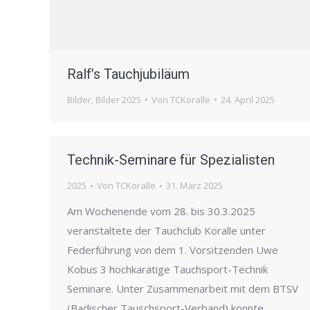
Ralf’s Tauchjubiläum
Bilder
,
Bilder 2025
Von
TCKoralle
24. April 2025
Technik-Seminare für Spezialisten
2025
Von
TCKoralle
31. März 2025
Am Wochenende vom 28. bis 30.3.2025
veranstaltete der Tauchclub Koralle unter
Federführung von dem 1. Vorsitzenden Uwe
Kobus 3 hochkarätige Tauchsport-Technik
Seminare. Unter Zusammenarbeit mit dem BTSV
(Badischer Tauschsport-Verband) konnte…