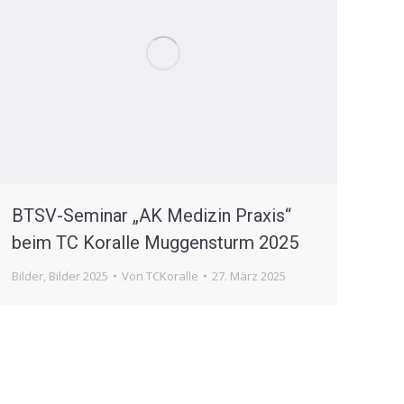
BTSV-Seminar „AK Medizin Praxis“
beim TC Koralle Muggensturm 2025
Bilder
,
Bilder 2025
Von
TCKoralle
27. März 2025