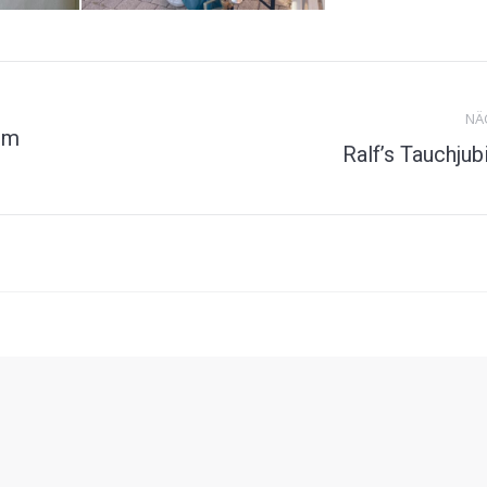
NÄ
im
Nächstes
Ralf’s Tauchjub
Album: