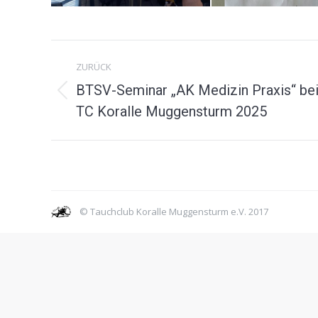
Album-
ZURÜCK
Navigation
BTSV-Seminar „AK Medizin Praxis“ be
Vorheriges
TC Koralle Muggensturm 2025
Album:
© Tauchclub Koralle Muggensturm e.V. 2017