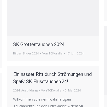
SK Grottentauchen 2024
Bilder
,
Bilder 2024
Von
TCKoralle
17. Juni 2024
Ein nasser Ritt durch Strömungen und
Spaß: SK Flusstauchen’24!
2024
,
Ausbildung
Von
TCKoralle
5. Mai 2024
Willkommen zu einem wahrhaftigen
Tauchabenteuer der Extraklasse – dem SK