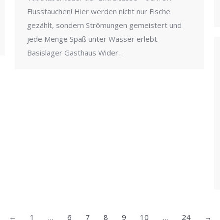
Flusstauchen! Hier werden nicht nur Fische
gezählt, sondern Strömungen gemeistert und
jede Menge Spaß unter Wasser erlebt.
Basislager Gasthaus Wider…
←
1
…
6
7
8
9
10
…
24
→