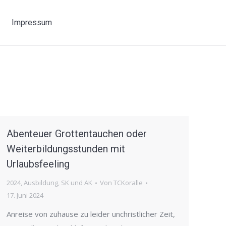
Impressum
Abenteuer Grottentauchen oder
Weiterbildungsstunden mit
Urlaubsfeeling
2024
,
Ausbildung
,
SK und AK
Von
TCKoralle
17. Juni 2024
Anreise von zuhause zu leider unchristlicher Zeit,