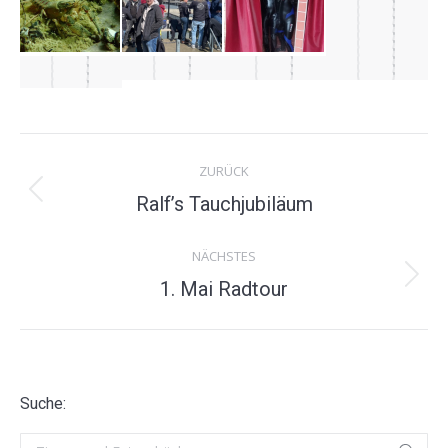
Album-
ZURÜCK
Navigation
Vorheriges
Ralf’s Tauchjubiläum
Album:
NÄCHSTES
Nächstes
1. Mai Radtour
Album:
Suche:
Search: