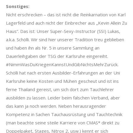
Sonstiges:
Nicht erschrecken – das ist nicht die Reinkarnation von Karl
Lagerfeld und auch nicht der Einbrecher aus „Kevin Allein Zu
Haus“. Das ist: Unser Super-Sexy-Instructor (SSI) Lukas,
a.k.a. Schölli. Wir sind hier unserer Tradition treu geblieben
und haben ihn als Nr. 5 in unsere Sammlung an
Dauerleihgaben der TSG der Karlsruhe eingereiht.
#NimmWasDuKriegenKannstUndGibNichtsMehrZurück.
Schölli hat nach ersten Ausbilder-Erfahrungen an der Uni
Karlsruhe keine Kosten und Mühen gescheut und ist ins
ferne Thailand gereist, um sich dort zum Tauchlehrer
ausbilden zu lassen. Leider beim falschen Verband, aber
das kann ja noch werden. Neben herausragender
Kompetenz in Sachen Tauchausrüstung und Tauchtechnik
(man beachte seine steile Karriere von CMAS* direkt zu
Doppelpaket, Stages, Nitrox 2, usw.) kennt er sich