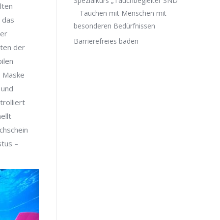
Spezialkurs „Tauchbegleiter SND“
lten
– Tauchen mit Menschen mit
, das
besonderen Bedürfnissen
der
Barrierefreies baden
iten der
ilen
s Maske
 und
rolliert
ellt
chschein
stus –