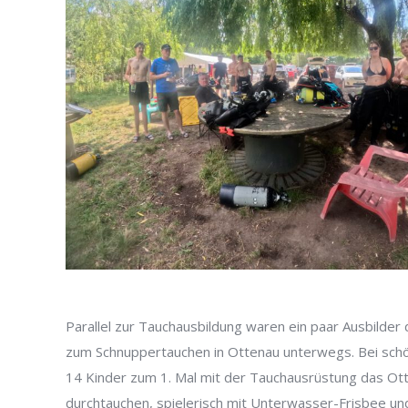
Parallel zur Tauchausbildung waren ein paar Ausbilder 
zum Schnuppertauchen in Ottenau unterwegs. Bei sch
14 Kinder zum 1. Mal mit der Tauchausrüstung das Ot
durchtauchen, spielerisch mit Unterwasser-Frisbee u