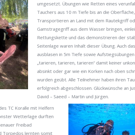
umgesetzt. Übungen wie Retten eines verunfal
Tauchers aus 10 m Tiefe bis an die Oberfläche
Transportieren an Land mit dem Rautekgriff o
Gamstragegriff aus dem Wasser bringen, einle
Rettungskette und das demonstrieren der stab
Seitenlage waren Inhalt dieser Übung. Auch da
ausblasen in 5m Tiefe sowie Aufstiegsübungen
„tarieren, tarieren, tarieren“ damit keiner unkont
absinkt oder gar wie ein Korken nach oben schn
wurden geübt. Alle Teilnehmer haben ihren Tau
erfolgreich abgeschlossen. Glückwünsche an Ju
David – Saeed – Martin und Jürgen.
des TC Koralle mit Helfern
önster Wetterlage durften
tenauer Freibad
nd Torpedos lernten somit