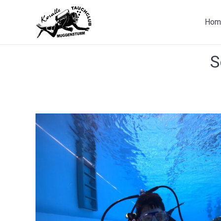
Hom
S