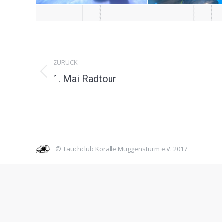
Album-
ZURÜCK
Navigation
Vorheriges
1. Mai Radtour
Album:
© Tauchclub Koralle Muggensturm e.V. 2017