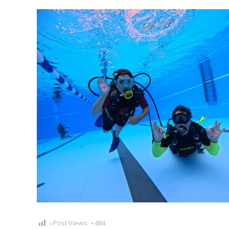
Post Views:
484