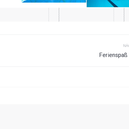
NÄ
Nächstes
Ferienspaß
Album: