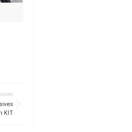
CHSTES
usives
m KIT