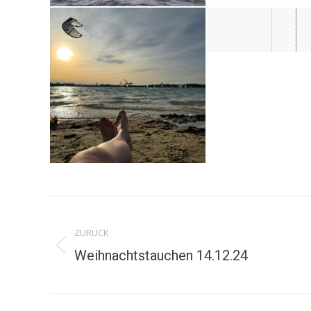
Album-
ZURÜCK
Navigation
Vorheriges
Weihnachtstauchen 14.12.24
Album: