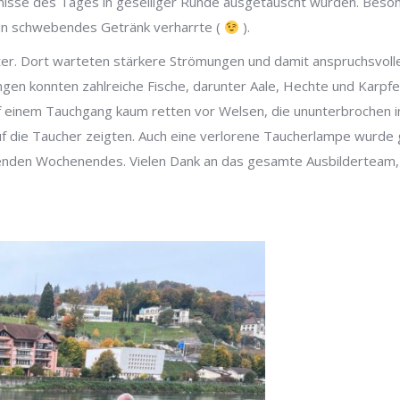
nisse des Tages in geselliger Runde ausgetauscht wurden. Beso
 ein schwebendes Getränk verharrte (
).
er. Dort warteten stärkere Strömungen und damit anspruchsvoll
gen konnten zahlreiche Fische, darunter Aale, Hechte und Karpf
f einem Tauchgang kaum retten vor Welsen, die ununterbrochen i
uf die Taucher zeigten. Auch eine verlorene Taucherlampe wurde
nenden Wochenendes. Vielen Dank an das gesamte Ausbilderteam,