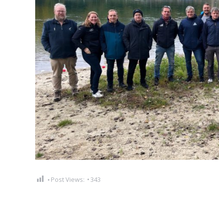
Post Views:
343