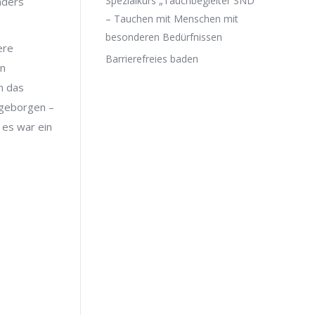
Spezialkurs „Tauchbegleiter SND“
nders
– Tauchen mit Menschen mit
besonderen Bedürfnissen
ere
Barrierefreies baden
en
n das
 geborgen –
 es war ein